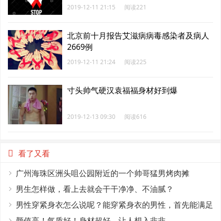
2019-12-11 21:15
阅读221
北京前十月报告艾滋病病毒感染者及病人
2669例
2019-12-11 21:24
阅读225
寸头帅气硬汉袁福福身材好到爆
2019-12-13 09:30
阅读616
看了又看
广州海珠区洲头咀公园附近的一个帅哥猛男烤肉摊
男生怎样做，看上去就会干干净净、不油腻？
男性穿紧身衣怎么说呢？能穿紧身衣的男性，首先能满足
这4个条件
颜值高！气质好！身材超好，让人想入非非