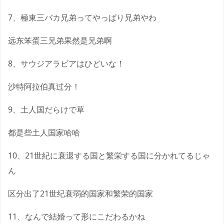
7、極東三バカ兄弟ってやっぱり兄弟やわ
远东笨蛋三兄弟果然是兄弟啊
8、サウジアラビアはひどいな！
沙特阿拉伯真过分！
9、土人国だらけで草
都是些土人国家哈哈
10、21世紀に衰退する国と繁栄する国に分かれてるじゃ
ん
区分出了21世纪衰弱的国家和繁荣的国家
11、なんで結婚って形にこだわるかね