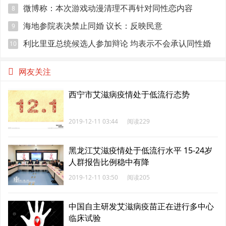
微博称：本次游戏动漫清理不再针对同性恋内容
8
海地参院表决禁止同婚 议长：反映民意
9
利比里亚总统候选人参加辩论 均表示不会承认同性婚
10
姻
网友关注
西宁市艾滋病疫情处于低流行态势
2019-12-11 03:44
阅读229
黑龙江艾滋疫情处于低流行水平 15-24岁
人群报告比例稳中有降
2019-12-11 03:50
阅读205
中国自主研发艾滋病疫苗正在进行多中心
临床试验