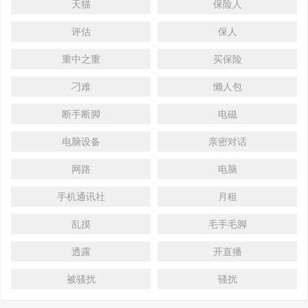
天猫
保险人
评估
保人
重中之重
买保险
刁难
懒人包
断手断脚
电磁
电脑设备
亲密对话
网路
电脑
手机通讯社
月租
乱摸
毛手毛脚
透露
开直播
被骚扰
骚扰