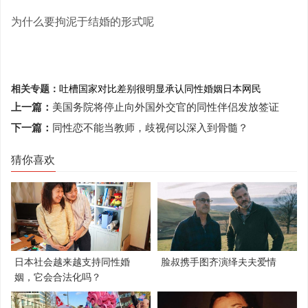
为什么要拘泥于结婚的形式呢
相关专题：
吐槽
国家
对比
差别
很明显
承认同性婚姻
日本网民
上一篇：
美国务院将停止向外国外交官的同性伴侣发放签证
下一篇：
同性恋不能当教师，歧视何以深入到骨髓？
猜你喜欢
日本社会越来越支持同性婚
脸叔携手图齐演绎夫夫爱情
姻，它会合法化吗？