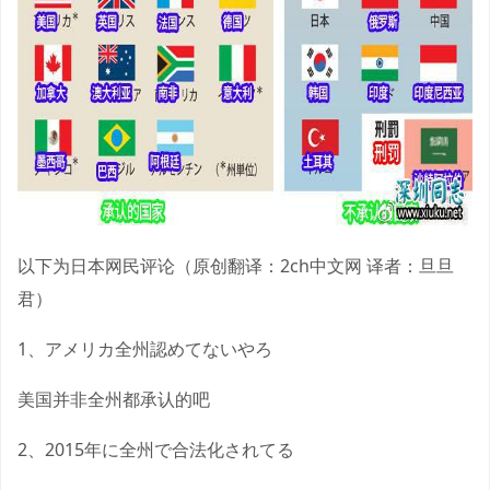
以下为日本网民评论（原创翻译：2ch中文网 译者：旦旦
君）
1、アメリカ全州認めてないやろ
美国并非全州都承认的吧
2、2015年に全州で合法化されてる