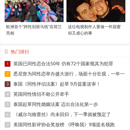
欧洲首个“跨性别斑马线”在荷兰
这位电视制作人要做一件甜蜜
亮相
却又虐心的事
热门排行
英国已同性恋合法50年 仍有72个国家视其为犯罪
1
悉尼曾为同性恋举办盛大游行，场面十分壮观，一年一
2
次
泰国《同性伴侣法案》起草 9月提案送审！
3
英国同性情侣不敢公开牵手
4
泰国起草同性婚姻法案 迈出合法化第一步
5
《威尔与格蕾丝》尚未回归，下一季就被预定了
6
美国同性影评协会奖放榜 《呼唤我》9项提名领跑
7