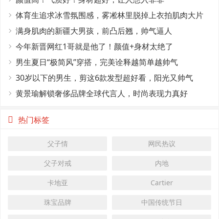
体育生追求冰雪氛围感，雾凇林里脱掉上衣拍肌肉大片
满身肌肉的新疆大男孩，前凸后翘，帅气逼人
今年新晋网红1哥就是他了！颜值+身材太绝了
男生夏日“极简风”穿搭，完美诠释越简单越帅气
30岁以下的男生，剪这6款发型超好看，阳光又帅气
黄景瑜解锁奢侈品牌全球代言人，时尚表现力真好
热门标签
父子情
网民热议
父子对戒
内地
卡地亚
Cartier
珠宝品牌
中国传统节日