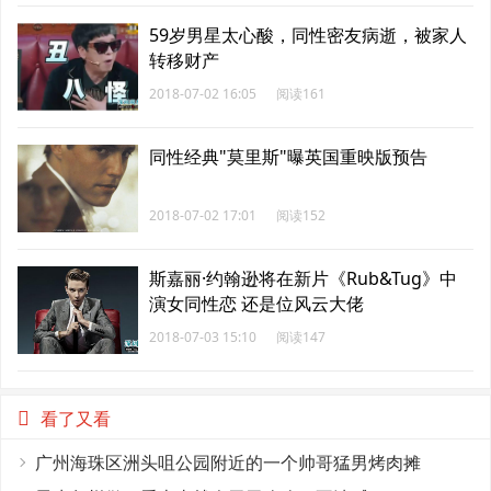
59岁男星太心酸，同性密友病逝，被家人
转移财产
2018-07-02 16:05
阅读161
同性经典"莫里斯"曝英国重映版预告
2018-07-02 17:01
阅读152
斯嘉丽·约翰逊将在新片《Rub&Tug》中
演女同性恋 还是位风云大佬
2018-07-03 15:10
阅读147
看了又看
广州海珠区洲头咀公园附近的一个帅哥猛男烤肉摊