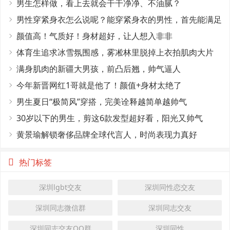
男生怎样做，看上去就会干干净净、不油腻？
男性穿紧身衣怎么说呢？能穿紧身衣的男性，首先能满足
这4个条件
颜值高！气质好！身材超好，让人想入非非
体育生追求冰雪氛围感，雾凇林里脱掉上衣拍肌肉大片
满身肌肉的新疆大男孩，前凸后翘，帅气逼人
今年新晋网红1哥就是他了！颜值+身材太绝了
男生夏日“极简风”穿搭，完美诠释越简单越帅气
30岁以下的男生，剪这6款发型超好看，阳光又帅气
黄景瑜解锁奢侈品牌全球代言人，时尚表现力真好
热门标签
深圳lgbt交友
深圳同性恋交友
深圳同志微信群
深圳同志交友
深圳同志交友QQ群
深圳同性