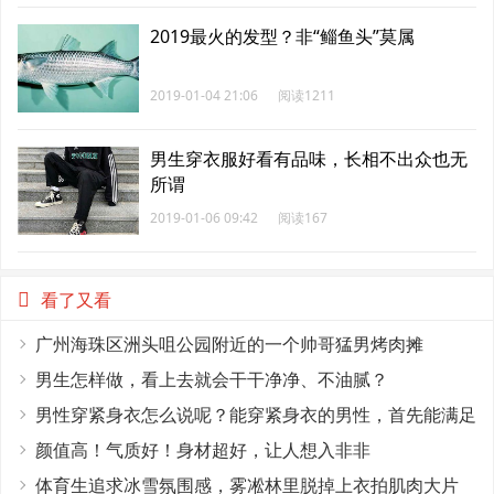
2019最火的发型？非“鲻鱼头”莫属
2019-01-04 21:06
阅读1211
男生穿衣服好看有品味，长相不出众也无
所谓
2019-01-06 09:42
阅读167
看了又看
广州海珠区洲头咀公园附近的一个帅哥猛男烤肉摊
男生怎样做，看上去就会干干净净、不油腻？
男性穿紧身衣怎么说呢？能穿紧身衣的男性，首先能满足
这4个条件
颜值高！气质好！身材超好，让人想入非非
体育生追求冰雪氛围感，雾凇林里脱掉上衣拍肌肉大片