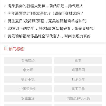
满身肌肉的新疆大男孩，前凸后翘，帅气逼人
今年新晋网红1哥就是他了！颜值+身材太绝了
男生夏日“极简风”穿搭，完美诠释越简单越帅气
30岁以下的男生，剪这6款发型超好看，阳光又帅气
黄景瑜解锁奢侈品牌全球代言人，时尚表现力真好
热门标签
合法结婚
南非
李光耀
遣返回国
欲行不轨
15岁少年
中国留学生
事工工作
双重生活
同性恋神职人员