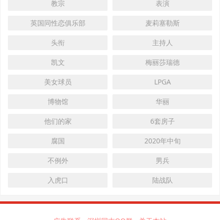
教宗
表演
英国同性恋俱乐部
麦莉塞勒斯
头衔
主持人
凯文
梅丽莎瑞德
美女球员
LPGA
博物馆
华丽
他们的家
6套房子
腐国
2020年中旬
不例外
男兵
入虎口
陆战队