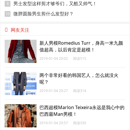
男士发型这样剪才够爷们，又酷又帅气！
9
微胖圆脸男生剪什么发型好？
10
网友关注
新人男模Romedius Turr，身高一米九颜
值超高，以后肯定是超模！
2019-01-04 20:02
阅读515
两个非常好看的韩国艺人，怎么就没火
呢？
2019-01-04 20:27
阅读314
巴西超模Marlon Teixeira永远是我心中的
巴西最Man男模！
2019-01-04 20:57
阅读330