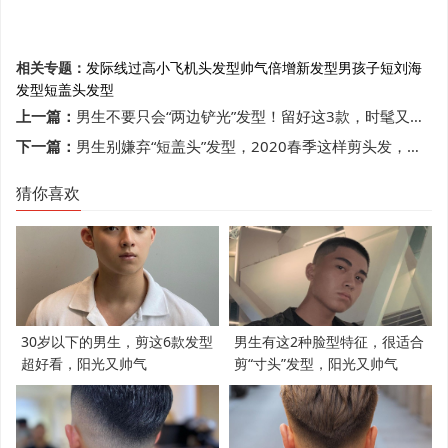
相关专题：
发际线过高
小飞机头发型
帅气倍增
新发型
男孩子
短刘海
发型
短盖头发型
上一篇：
男生不要只会“两边铲光”发型！留好这3款，时髦又帅气
下一篇：
男生别嫌弃“短盖头”发型，2020春季这样剪头发，帅气又减龄
猜你喜欢
30岁以下的男生，剪这6款发型
男生有这2种脸型特征，很适合
超好看，阳光又帅气
剪“寸头”发型，阳光又帅气