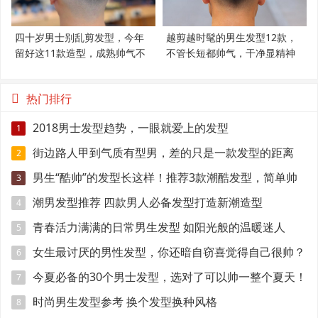
四十岁男士别乱剪发型，今年
越剪越时髦的男生发型12款，
留好这11款造型，成熟帅气不
不管长短都帅气，干净显精神
显老
热门排行
2018男士发型趋势，一眼就爱上的发型
1
街边路人甲到气质有型男，差的只是一款发型的距离
2
男生“酷帅”的发型长这样！推荐3款潮酷发型，简单帅
3
气好打理
潮男发型推荐 四款男人必备发型打造新潮造型
4
青春活力满满的日常男生发型 如阳光般的温暖迷人
5
女生最讨厌的男性发型，你还暗自窃喜觉得自己很帅？
6
今夏必备的30个男士发型，选对了可以帅一整个夏天！
7
时尚男生发型参考 换个发型换种风格
8