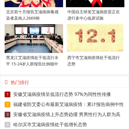
北京前十月报告艾滋病病毒感
中国自主研发艾滋病疫苗正在
染者及病人2669例
进行多中心临床试验
黑龙江艾滋疫情处于低流行水
西宁市艾滋病疫情处于低流行
平 15-24岁人群报告比例稳中
态势
有降
热门排行
安徽艾滋病疫情呈低流行态势 97%为同性性传播
1
福建省防艾委公布最新艾滋病疫情：累计报告病例中性
2
传播占95.6%
安徽省艾滋病疫情上升态势趋缓 男男性行为人群为高
3
风险人群
哈尔滨市艾滋病疫情处于低增长态势
4