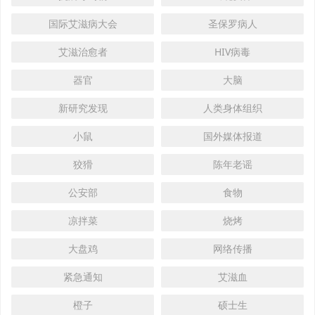
国际艾滋病大会
圣保罗病人
艾滋治愈者
HIV病毒
器官
大脑
新研究发现
人类身体组织
小鼠
国外媒体报道
狡猾
陈年老谣
公安部
食物
凉拌菜
烧烤
大盘鸡
网络传播
紧急通知
艾滋血
橙子
硕士生