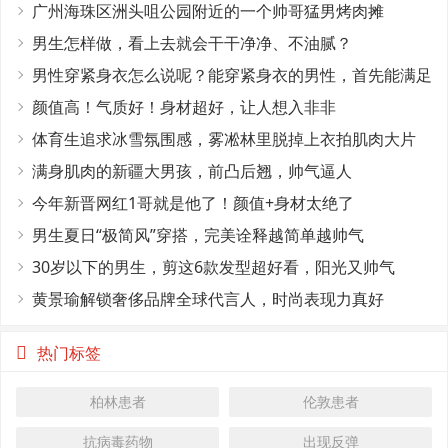
广州海珠区洲头咀公园附近的一个帅哥猛男烤肉摊
男生怎样做，看上去就会干干净净、不油腻？
男性穿紧身衣怎么说呢？能穿紧身衣的男性，首先能满足
这4个条件
颜值高！气质好！身材超好，让人想入非非
体育生追求冰雪氛围感，雾凇林里脱掉上衣拍肌肉大片
满身肌肉的新疆大男孩，前凸后翘，帅气逼人
今年新晋网红1哥就是他了！颜值+身材太绝了
男生夏日“极简风”穿搭，完美诠释越简单越帅气
30岁以下的男生，剪这6款发型超好看，阳光又帅气
黄景瑜解锁奢侈品牌全球代言人，时尚表现力真好
热门标签
柏林患者
伦敦患者
抗病毒药物
出现反弹