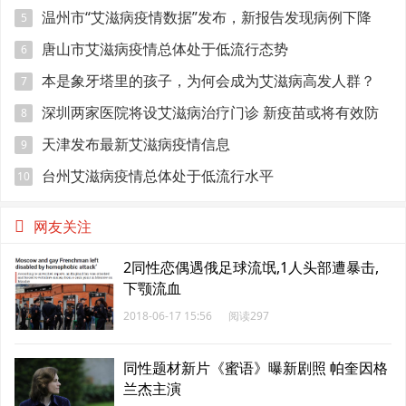
温州市“艾滋病疫情数据”发布，新报告发现病例下降
5
3.8%
唐山市艾滋病疫情总体处于低流行态势
6
本是象牙塔里的孩子，为何会成为艾滋病高发人群？
7
深圳两家医院将设艾滋病治疗门诊 新疫苗或将有效防
8
止艾滋病感染
天津发布最新艾滋病疫情信息
9
台州艾滋病疫情总体处于低流行水平
10
网友关注
2同性恋偶遇俄足球流氓,1人头部遭暴击,
下颚流血
2018-06-17 15:56
阅读297
同性题材新片《蜜语》曝新剧照 帕奎因格
兰杰主演